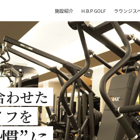
施設紹介
H.B.P GOLF
ラウンジス
合わせた
イフを
習慣”に