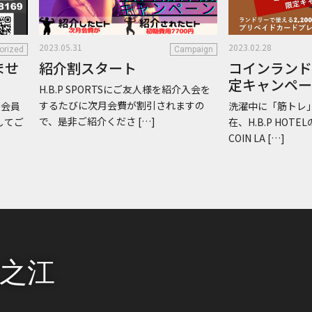
2023.05.31
2023.02.28
orized
Campaign
ませ
紹介割スタート
コインラン
定キャンペー
H.B.P SPORTSにご友人様を紹介入会を
するたびに次月会費が割引されますの
、会員
洗濯中に「筋トレ
で、是非ご紹介くださ […]
してご
在、H.B.P HOTE
COIN LA […]